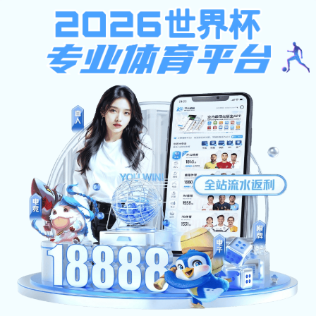
立即注册
平博入口
官网 · 权威体
育数据平台
平博入口 OFFICIAL WEBSITE
自2022年创立以来，
平博入口
致力于为用户提供包括
NBA、英超、欧洲杯、LPL在内的热门赛事直播与数据
服务，广受用户信赖。
立即下载平博入口APP