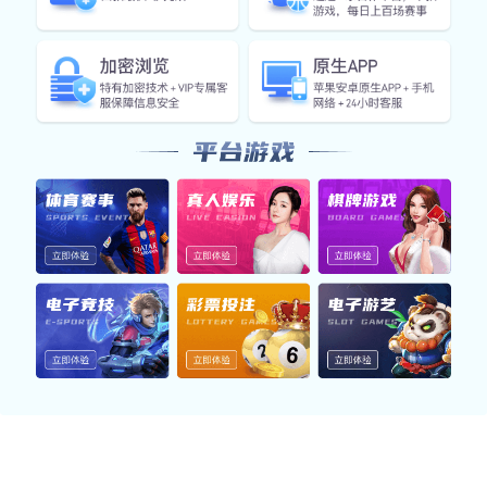
技术能力，也展示了他对比赛节奏的掌控力。
更值得一提的是，迪马尔科的心理素质极为优秀。在
面对强敌时，他总是能保持冷静，不畏惧压力。这种
心态帮助他在关键时刻做出正确决策，无论是射门还
是传球，都能有效地帮助球队实现目标。他以实际行
动诠释了什么叫做“关键先生”。
2、对球队的重要性
迪马尔科之所以能荣膺最佳球员，与他对球队的重要
性密不可分。在过去几个赛季中，他逐渐成长为球队
核心之一，承担起更多责任。无论是在战术安排上还
是情绪调动上，他都发挥着举足轻重的作用。当队伍
面临困境时，总能看到他挺身而出，引领队友共同克
服困难。