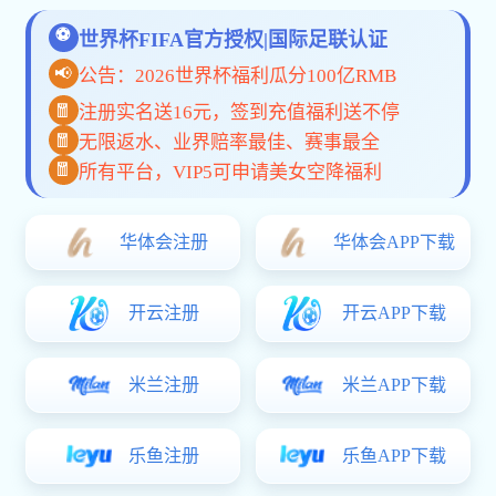
首页
/
体育焦点
/ 正文