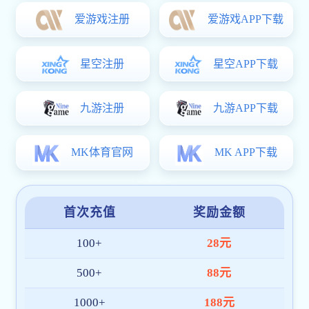
2026-05-25 00:49
83 次阅读
掘金八人缺阵仍击败76人薪资专家解析
NBA好球员多但缺乏机会
在NBA赛季中，掘金队以八名主力缺阵的情况下，依
然成功击败了强敌76人队，这一场比赛不仅展示了他
们的深厚实力，也引发了关于球队薪资结构和球员机
会的问题。随着薪资专家对现状的分析，发现虽然联
盟中有许多优秀球员，但由于种种原因，他们缺乏表
现和发展的机会。本文将从掘金队的战术执行、球队
深度、薪资结构与机会分配等四个方面，对这一事件