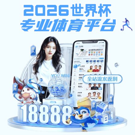
立即注册
平博入口
官网 · 权威体
育数据平台
平博入口 OFFICIAL WEBSITE
自2022年创立以来，
平博入口
致力于为用户提供包括
NBA、英超、欧洲杯、LPL在内的热门赛事直播与数据
服务，广受用户信赖。
立即下载平博入口APP