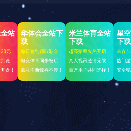
1、穆萨·迪亚比的背景介绍
穆萨·迪亚比是一名出生于法国的年轻足球天才，
术著称，在场上能够为队友创造良好的机会，并
日耳曼青训营成长，但后来转会至德甲联赛效力
为球队不可或缺的一员。
在勒沃库森期间，迪亚比展现了令人瞩目的进步
速度快，而且具备良好的控球能力，使得他在一
引了许多欧洲顶级俱乐部的关注，同时也为他的
随着时间推移，穆萨·迪亚比逐渐成为了法国国家
实力。尽管年纪尚轻，但他已经积累了一定数量
平比赛的节奏与压力。
2、国米为什么选择租借他