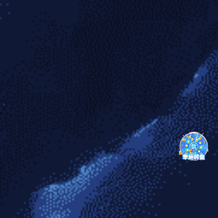
穆萨·迪亚比正是为了增强球队整体实力。
激烈以及欧战压力增大，因此他们急需引入
他的速度和技术可以很好地融入球队战术体
阵容，同时减轻财政压力，为未来可能的正
多俱乐部常用的策略。有时，通过这样的方
因盲目投资导致的不必要损失。对于国米而
险
这一数字对于国米来说具有相当大的灵活性。
部就可以根据这一条款将其正式签约。这种