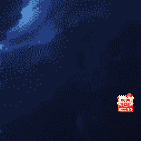
队拥有更多的发展空间。
程度上讲，如果迪亚比未能达到预期表现，
如何合理评估球员状态，以及怎样制定相应的
。
能会导致竞争加剧，这意味着国米必须迅速
经济角度还是竞技角度来看，这一买断选项
值。
响
年的发展都将产生深远影响。如果他能够适
核心之一，有助于提升整个团队竞技水平。
这对于俱乐部品牌形象也是一种积极推动。
0万欧元投资所带来的回报，将不仅仅体现在