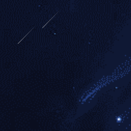
国米租借穆萨迪亚比并附带
3500万欧买断选项的最新消
息