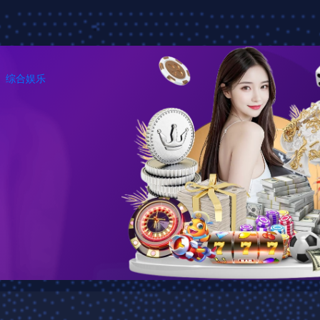
体育
下载App
公司简介
威体育数据平
包括NBA、英超、欧洲杯、
信赖。