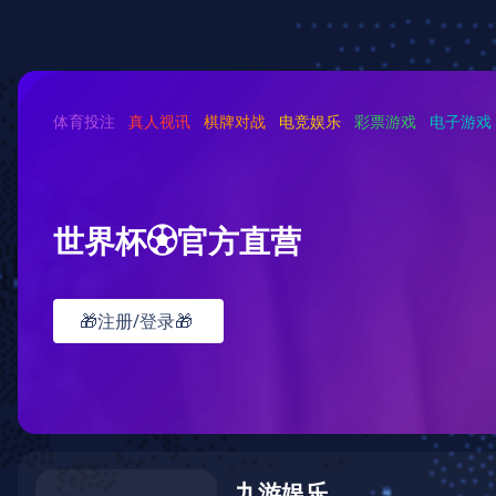
立即注册
平博入口
官网 · 权
台
平博入口 OFFICIAL WEBSITE
自2022年创立以来，
平博入口
致力于为用户提供
LPL在内的热门赛事直播与数据服务，广受用户