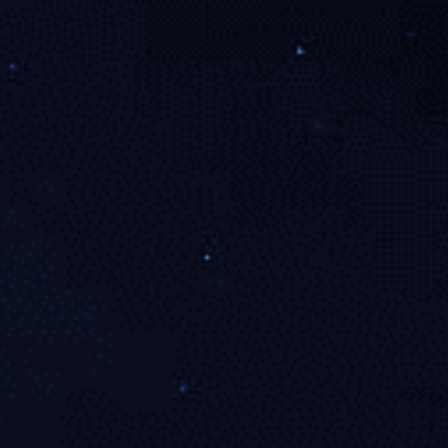
下一篇：
墨西哥门将回忆与C罗对决的特殊