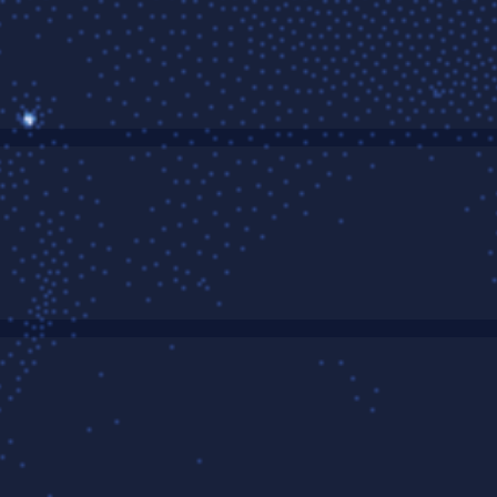
本文将围绕国际米兰（国米）租借穆萨·迪亚比并附
论。首先，文章将简要介绍穆萨·迪亚比的背景和
选择租借他，以及这一交易对球队战术布局的影响
的重要性及其潜在风险，最后将总结这笔交易可