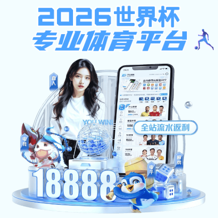
立即注册
平博入口
官网 · 权威体
育数据平台
平博入口 OFFICIAL WEBSITE
自2022年创立以来，
平博入口
致力于为用户提供包括
NBA、英超、欧洲杯、LPL在内的热门赛事直播与数据
服务，广受用户信赖。
立即下载平博入口APP