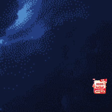
逐渐形成了一套适合自身特点的战术体系，
的战术调整。例如，在面对强队时，他常常
而当遇到较弱对手时，则会鼓励队员们大胆
变的方法让人印象深刻。
信稳定情绪对于比赛结果至关重要，因此经
够更专注于场上的表现。这一点，与他不会
造良好的氛围。
切尔西将继续朝向巅峰迈进。随着年轻球员
逐步提升整体竞技水平，从而在国内外赛事