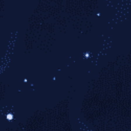
2、麦克法兰观点分析
麦克法兰作为一名资深评论员，他对足球局势有
西面临一定挑战，但其阵容深度和综合实力却让
城、利物浦这样的顶级对手时，切尔西并不是无
利。
他强调了团队合作的重要性，并指出只要每位球
配合，就能够最大限度地发挥出集体实力。此外
赛经验积累，年轻球员将在大场面下更加从容应
总之，麦克法兰对于切尔西未来发展的乐观态度
为广大球迷带来了希望。在他的支持下，相信更
3、罗塞尼尔执教风格
罗塞尼尔作为新任主教练，其执教风格受到广泛