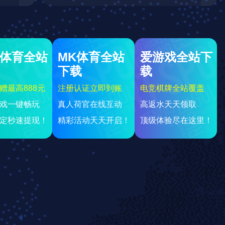
全面解读切尔西在当今足坛中的地位及其潜
在引进了一系列年轻有潜力的新秀后，球队
和哈弗茨等，都展现出了非凡的天赋和实
用，他们丰富的比赛经验为年轻球员提供了
得切尔西能够在面对强敌时不落下风，而此
容，各个位置上都有高水平球员坐镇。这种
，无论是攻防体系还是战术灵活性，都显示