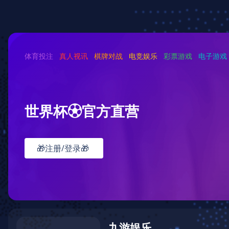
立即注册
平博入口
官网 · 权
台
平博入口 OFFICIAL WEBSITE
自2022年创立以来，
平博入口
致力于为用户提供
LPL在内的热门赛事直播与数据服务，广受用户